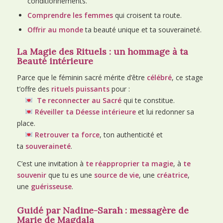
conditionnements.
Comprendre les femmes
qui croisent ta route.
Offrir au monde
ta beauté unique et ta souveraineté.
La Magie des Rituels : un hommage à ta
Beauté intérieure
Parce que le féminin sacré mérite d’être
célébré
, ce stage
t’offre des
rituels puissants
pour :
Te reconnecter au Sacré
qui te constitue.
Réveiller ta Déesse intérieure
et lui redonner sa
place.
Retrouver ta force
, ton authenticité et
ta
souveraineté
.
C’est une invitation à
te réapproprier ta magie
, à
te
souvenir
que tu es une
source de vie
, une
créatrice
,
une
guérisseuse
.
Guidé par Nadine-Sarah : messagère de
Marie de Magdala