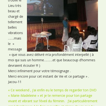
trouvé le
Lieu très
beau et
chargé de
tellement
belles
vibrations
…….mais
le »
message
» que vous avez délivré m’a profondément interpellé ( à
moi qui suis un homme……….et que beaucoup d’hommes
devraient écouter !!! )
Merci infiniment pour votre témoignage .
Merci encore pour cet instant de Vie et ce partage » .
Jacou-11
« Ce weekend , j’ai enfin eu le temps de regarder ton DVD
« Marie-Madeleine » et je te remercie pour ton partage
vivant et vibrant sur l’éveil du féminin. J’ai particulièrement