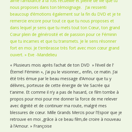
aimé l’ambiance à la fois recueillie et pleine de vie que tu
nous proposes dans ton témoignage. J’ai ressenti
beaucoup d’émotions également sur la fin du DVD et je te
remercie encore pour tout ce que tu nous proposes et
dans lequel je sens que tu mets tout ton Cœur, ton grand
Cœur plein de générosité et de passion pour ce Féminin
que tu incarnes et que tu transmets. Je le sens résonner
fort en moi. Je t’embrasse très fort avec mon cœur grand
ouvert. » Eve -Mandelieu
« Plusieurs mois après l’achat de ton DVD » l’éveil de l’
Éternel Féminin », j’ai pu le visionner,, enfin, ce matin. J’ai
été très émue par le beau message d’Amour que tu y
délivres, porteuse de cette énergie de Vie Sacrée qui
t’anime. Et comme il n’y a pas de hasard, ce film tombe à
propos pour moi pour me donner la force de me relever
avec dignité et de continuer ma route, malgré mes
blessures de cœur. Mille Grands Mercis pour l’Espoir que je
retrouve en moi ,grâce à ce beau film,de croire à nouveau
à l’Amour. » Françoise