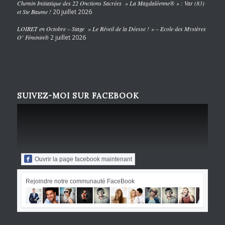
Chemin Initiatique des 22 Onctions Sacrées » La Magdaléenne® » : Var (83)
et Ste Baume !
20 juillet 2026
LOIRET en Octobre – Stage » Le Réveil de la Déesse ! » – Ecole des Mystères
O’ Féminin®
2 juillet 2026
SUIVEZ-MOI SUR FACEBOOK
Ouvrir la page facebook maintenant
Rejoindre notre communauté FaceBook