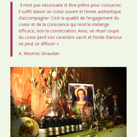
Il n’est pas nécessaire d’ être prêtre pour consacrer;
il suffit davoir un coeur ouvert et l’envie authentique
d’accompagner. Cest la qualité de l’engagement du
coeur et de la conscience qui rend le mélange
efficace, non la consécration. Ainsi, un rituel coupé
du coeur perd son caractère sacré et l’onde d’amour
ne peut se diffuser »
A. Meurois Givaudan