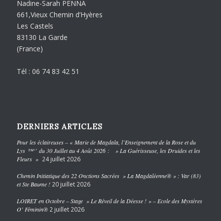
Nadine-Sarah PENNA
661,Vieux Chemin d’Hyères
Les Castels
83130 La Garde
(France)
Tél : 06 74 83 42 51
DERNIERS ARTICLES
Pour les éclaireuses – « Marie de Magdala, l’Enseignement de la Rose et du
Lys ™‘’ du 30 Juillet au 4 Août 2026 : » La Guérisseuse, les Druides et les
Fleurs »
24 juillet 2026
Chemin Initiatique des 22 Onctions Sacrées » La Magdaléenne® » : Var (83)
et Ste Baume !
20 juillet 2026
LOIRET en Octobre – Stage » Le Réveil de la Déesse ! » – Ecole des Mystères
O’ Féminin®
2 juillet 2026